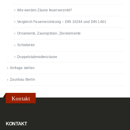
Wie werden Zäune feuerverzinkt?
Vergleich Feuerverzinkung – DIN 10244 und DIN 1461
Ornamente, Zaunspitzen, Zierelemente
Schiebetor
Doppelstabmattenzäune
Anfrage stellen
Zaunbau Berlin
Kontakt
KONTAKT