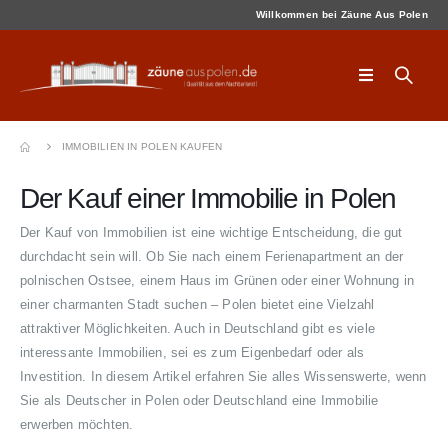
Willkommen bei Zäune Aus Polen
IMMOBILIEN IN POLEN KAUFEN
Der Kauf einer Immobilie in Polen
Der Kauf von Immobilien ist eine wichtige Entscheidung, die gut
durchdacht sein will. Ob Sie nach einem Ferienapartment an der
polnischen Ostsee, einem Haus im Grünen oder einer Wohnung in
einer charmanten Stadt suchen – Polen bietet eine Vielzahl
attraktiver Möglichkeiten. Auch in Deutschland gibt es viele
interessante Immobilien, sei es zum Eigenbedarf oder als
Investition. In diesem Artikel erfahren Sie alles Wissenswerte, wenn
Sie als Deutscher in Polen oder Deutschland eine Immobilie
erwerben möchten.