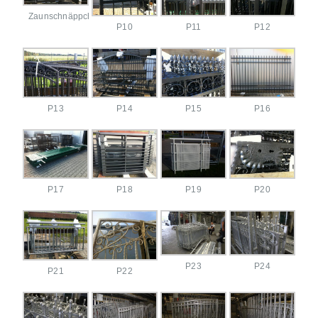
Zaunschnäppchen
P10
P11
P12
P13
P14
P15
P16
P17
P18
P19
P20
P23
P24
P21
P22