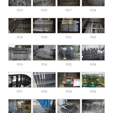
P25
P26
P27
P28
P29
P30
P31
P32
P33
P34
P35
P36
P37
P38
P39
P40