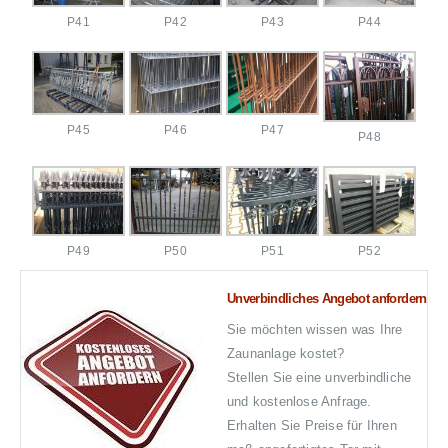
P41
P42
P43
P44
P45
P46
P47
P48
P49
P50
P51
P52
Unverbindliches Angebot anfordern
Sie möchten wissen was Ihre
Zaunanlage kostet?
Stellen Sie eine unverbindliche
und kostenlose Anfrage.
Erhalten Sie Preise für Ihren