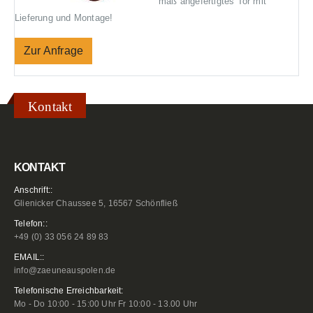
maß angefertigtes Tor mit
Lieferung und Montage!
Zur Anfrage
Kontakt
KONTAKT
Anschrift::
Glienicker Chaussee 5, 16567 Schönfließ
Telefon::
+49 (0) 33 056 24 89 83
EMAIL::
info@zaeuneauspolen.de
Telefonische Erreichbarkeit:
Mo - Do 10:00 - 15:00 Uhr Fr 10:00 - 13.00 Uhr