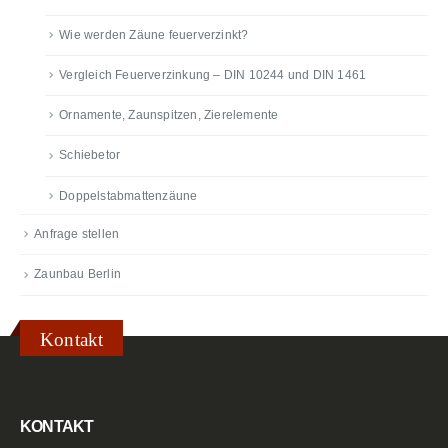
Wie werden Zäune feuerverzinkt?
Vergleich Feuerverzinkung – DIN 10244 und DIN 1461
Ornamente, Zaunspitzen, Zierelemente
Schiebetor
Doppelstabmattenzäune
Anfrage stellen
Zaunbau Berlin
Kontakt
KONTAKT