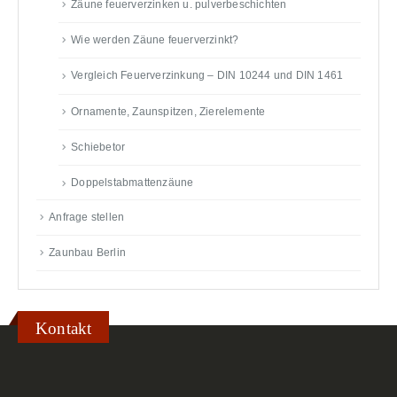
Zäune feuerverzinken u. pulverbeschichten
Wie werden Zäune feuerverzinkt?
Vergleich Feuerverzinkung – DIN 10244 und DIN 1461
Ornamente, Zaunspitzen, Zierelemente
Schiebetor
Doppelstabmattenzäune
Anfrage stellen
Zaunbau Berlin
Kontakt