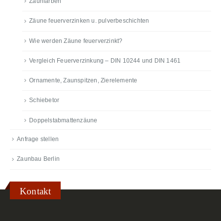
Zaunfarben
Zäune feuerverzinken u. pulverbeschichten
Wie werden Zäune feuerverzinkt?
Vergleich Feuerverzinkung – DIN 10244 und DIN 1461
Ornamente, Zaunspitzen, Zierelemente
Schiebetor
Doppelstabmattenzäune
Anfrage stellen
Zaunbau Berlin
Kontakt