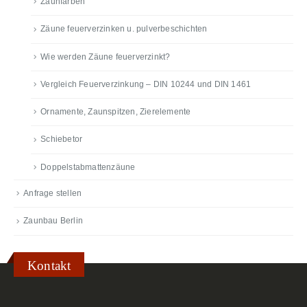
Zaunfarben
Zäune feuerverzinken u. pulverbeschichten
Wie werden Zäune feuerverzinkt?
Vergleich Feuerverzinkung – DIN 10244 und DIN 1461
Ornamente, Zaunspitzen, Zierelemente
Schiebetor
Doppelstabmattenzäune
Anfrage stellen
Zaunbau Berlin
Kontakt