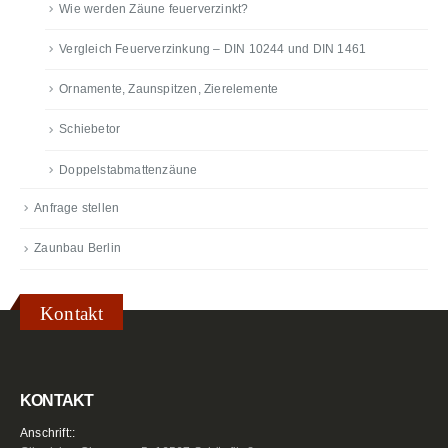
Wie werden Zäune feuerverzinkt?
Vergleich Feuerverzinkung – DIN 10244 und DIN 1461
Ornamente, Zaunspitzen, Zierelemente
Schiebetor
Doppelstabmattenzäune
Anfrage stellen
Zaunbau Berlin
Kontakt
KONTAKT
Anschrift::