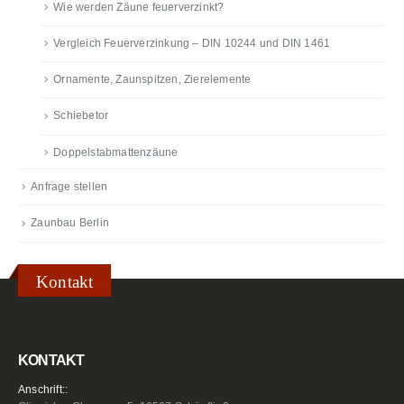
Wie werden Zäune feuerverzinkt?
Vergleich Feuerverzinkung – DIN 10244 und DIN 1461
Ornamente, Zaunspitzen, Zierelemente
Schiebetor
Doppelstabmattenzäune
Anfrage stellen
Zaunbau Berlin
Kontakt
KONTAKT
Anschrift::