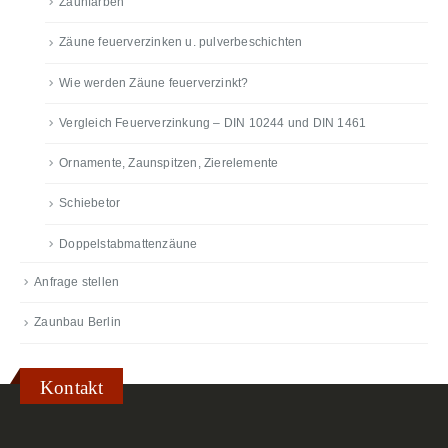
Zaunfarben
Zäune feuerverzinken u. pulverbeschichten
Wie werden Zäune feuerverzinkt?
Vergleich Feuerverzinkung – DIN 10244 und DIN 1461
Ornamente, Zaunspitzen, Zierelemente
Schiebetor
Doppelstabmattenzäune
Anfrage stellen
Zaunbau Berlin
Kontakt