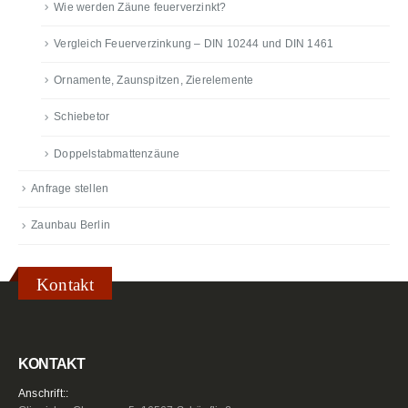
Wie werden Zäune feuerverzinkt?
Vergleich Feuerverzinkung – DIN 10244 und DIN 1461
Ornamente, Zaunspitzen, Zierelemente
Schiebetor
Doppelstabmattenzäune
Anfrage stellen
Zaunbau Berlin
Kontakt
KONTAKT
Anschrift::