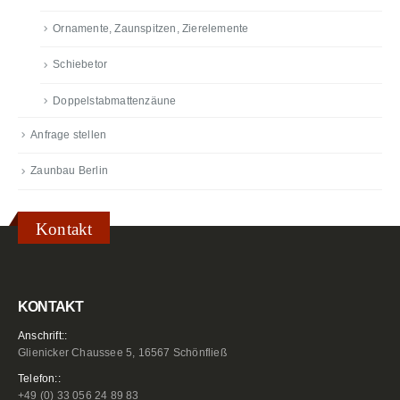
Ornamente, Zaunspitzen, Zierelemente
Schiebetor
Doppelstabmattenzäune
Anfrage stellen
Zaunbau Berlin
Kontakt
KONTAKT
Anschrift::
Glienicker Chaussee 5, 16567 Schönfließ
Telefon::
+49 (0) 33 056 24 89 83