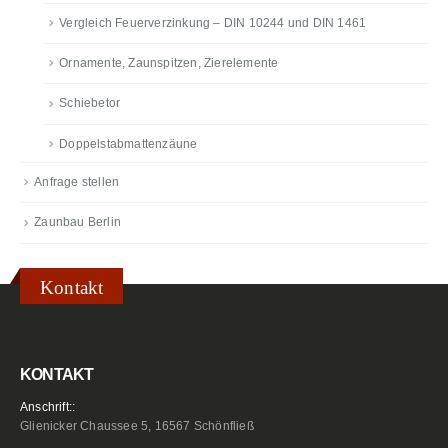
Vergleich Feuerverzinkung – DIN 10244 und DIN 1461
Ornamente, Zaunspitzen, Zierelemente
Schiebetor
Doppelstabmattenzäune
Anfrage stellen
Zaunbau Berlin
Kontakt
KONTAKT
Anschrift::
Glienicker Chaussee 5, 16567 Schönfließ