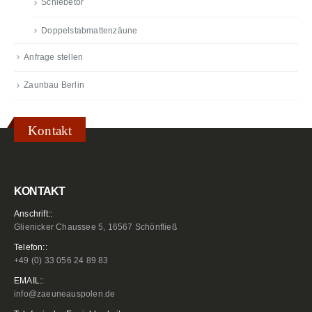
Schiebetor
Doppelstabmattenzäune
Anfrage stellen
Zaunbau Berlin
Kontakt
KONTAKT
Anschrift::
Glienicker Chaussee 5, 16567 Schönfließ
Telefon::
+49 (0) 33 056 24 89 83
EMAIL::
info@zaeuneauspolen.de