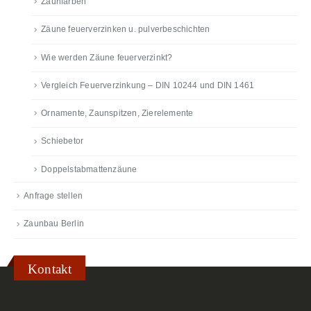
Zaunfarben
Zäune feuerverzinken u. pulverbeschichten
Wie werden Zäune feuerverzinkt?
Vergleich Feuerverzinkung – DIN 10244 und DIN 1461
Ornamente, Zaunspitzen, Zierelemente
Schiebetor
Doppelstabmattenzäune
Anfrage stellen
Zaunbau Berlin
Kontakt