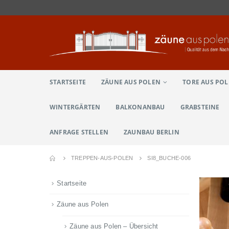
STARTSEITE
ZÄUNE AUS POLEN
TORE AUS PO
WINTERGÄRTEN
BALKONANBAU
GRABSTEINE
ANFRAGE STELLEN
ZAUNBAU BERLIN
TREPPEN-AUS-POLEN
SI8_BUCHE-006
Startseite
Zäune aus Polen
Zäune aus Polen – Übersicht