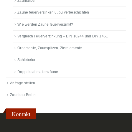
Zaunfarben
Zäune feuerverzinken u. pulverbeschichten
Wie werden Zäune feuerverzinkt?
Vergleich Feuerverzinkung – DIN 10244 und DIN 1461
Ornamente, Zaunspitzen, Zierelemente
Schiebetor
Doppelstabmattenzäune
Anfrage stellen
Zaunbau Berlin
Kontakt