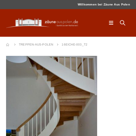
Willkommen bei Zäune Aus Polen
TREPPEN-AUS-POLEN
16EICHE-003_T2