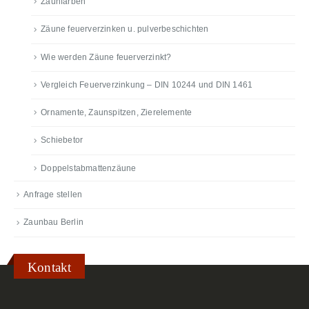
Zaunfarben
Zäune feuerverzinken u. pulverbeschichten
Wie werden Zäune feuerverzinkt?
Vergleich Feuerverzinkung – DIN 10244 und DIN 1461
Ornamente, Zaunspitzen, Zierelemente
Schiebetor
Doppelstabmattenzäune
Anfrage stellen
Zaunbau Berlin
Kontakt