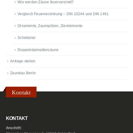
Wie werden Zäune feuerverzinkt?
Vergleich Feuerverzinkung – DIN 10244 und DIN 1461
Ornamente, Zaunspitzen, Zierelemente
Schiebetor
Doppelstabmattenzäune
Anfrage stellen
Zaunbau Berlin
Kontakt
KONTAKT
Anschrift::