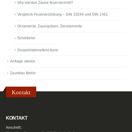
Wie werden Zäune feuerverzinkt?
Vergleich Feuerverzinkung – DIN 10244 und DIN 1461
Ornamente, Zaunspitzen, Zierelemente
Schiebetor
Doppelstabmattenzäune
Anfrage stellen
Zaunbau Berlin
Kontakt
KONTAKT
Anschrift::