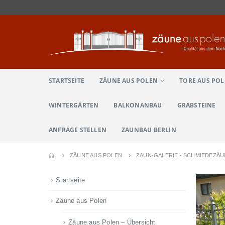
STARTSEITE
ZÄUNE AUS POLEN
TORE AUS PO
WINTERGÄRTEN
BALKONANBAU
GRABSTEINE
ANFRAGE STELLEN
ZAUNBAU BERLIN
ZÄUNE AUS POLEN
ZAUN-GALERIE - SCHMIEDEZÄ
Startseite
Zäune aus Polen
Zäune aus Polen – Übersicht