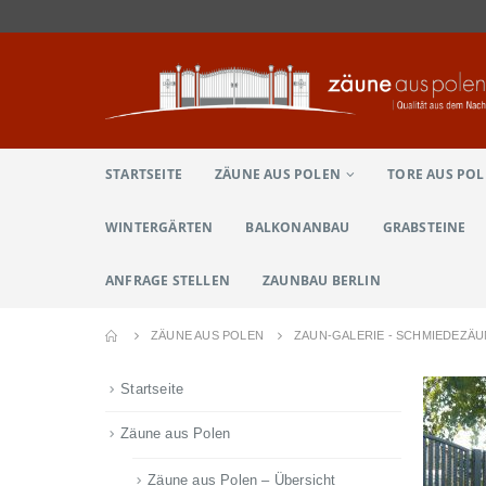
STARTSEITE
ZÄUNE AUS POLEN
TORE AUS PO
WINTERGÄRTEN
BALKONANBAU
GRABSTEINE
ANFRAGE STELLEN
ZAUNBAU BERLIN
ZÄUNE AUS POLEN
ZAUN-GALERIE - SCHMIEDEZÄ
Startseite
Zäune aus Polen
Zäune aus Polen – Übersicht