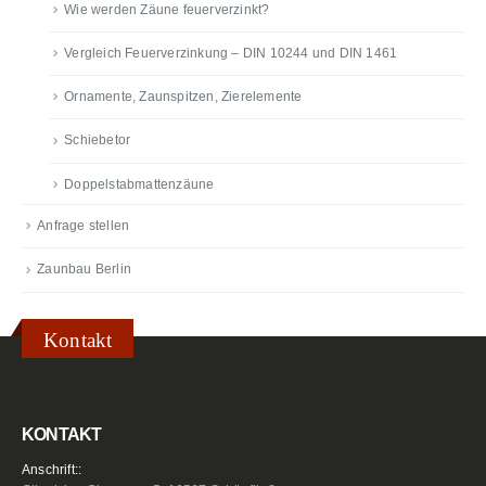
Wie werden Zäune feuerverzinkt?
Vergleich Feuerverzinkung – DIN 10244 und DIN 1461
Ornamente, Zaunspitzen, Zierelemente
Schiebetor
Doppelstabmattenzäune
Anfrage stellen
Zaunbau Berlin
Kontakt
KONTAKT
Anschrift::