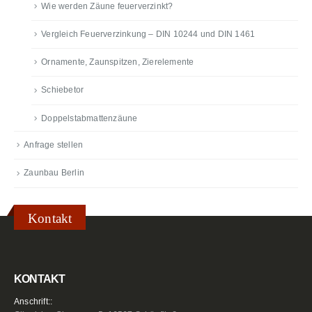
Wie werden Zäune feuerverzinkt?
Vergleich Feuerverzinkung – DIN 10244 und DIN 1461
Ornamente, Zaunspitzen, Zierelemente
Schiebetor
Doppelstabmattenzäune
Anfrage stellen
Zaunbau Berlin
Kontakt
KONTAKT
Anschrift::