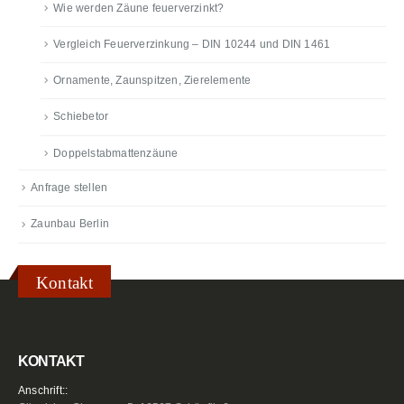
Wie werden Zäune feuerverzinkt?
Vergleich Feuerverzinkung – DIN 10244 und DIN 1461
Ornamente, Zaunspitzen, Zierelemente
Schiebetor
Doppelstabmattenzäune
Anfrage stellen
Zaunbau Berlin
Kontakt
KONTAKT
Anschrift::