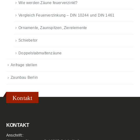
Wie werden Zäune feuerverzinkt?
Vergleich Feuerverzinkung – DIN 10244 und DIN 1461
Ornamente, Zaunspitzen, Zierelemente
Schiebetor
Doppelstabmattenzäune
Anfrage stellen
Zaunbau Berlin
Kontakt
KONTAKT
Anschrift::