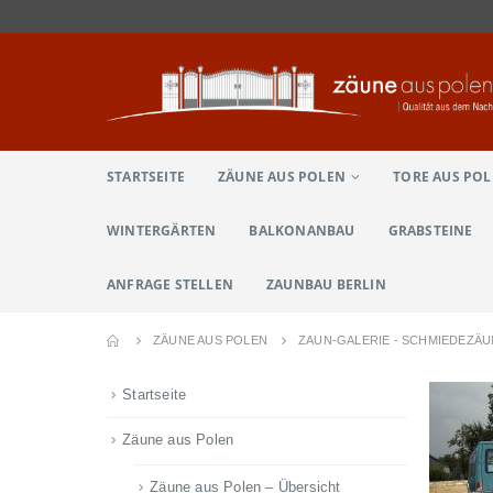
STARTSEITE
ZÄUNE AUS POLEN
TORE AUS PO
WINTERGÄRTEN
BALKONANBAU
GRABSTEINE
ANFRAGE STELLEN
ZAUNBAU BERLIN
ZÄUNE AUS POLEN
ZAUN-GALERIE - SCHMIEDEZÄ
Startseite
Zäune aus Polen
Zäune aus Polen – Übersicht