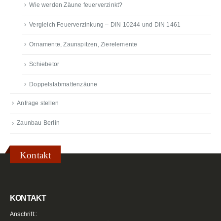
Wie werden Zäune feuerverzinkt?
Vergleich Feuerverzinkung – DIN 10244 und DIN 1461
Ornamente, Zaunspitzen, Zierelemente
Schiebetor
Doppelstabmattenzäune
Anfrage stellen
Zaunbau Berlin
Kontakt
KONTAKT
Anschrift::