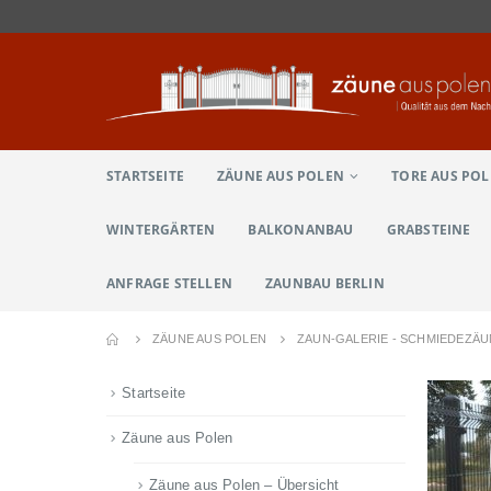
STARTSEITE
ZÄUNE AUS POLEN
TORE AUS PO
WINTERGÄRTEN
BALKONANBAU
GRABSTEINE
ANFRAGE STELLEN
ZAUNBAU BERLIN
ZÄUNE AUS POLEN
ZAUN-GALERIE - SCHMIEDEZÄ
Startseite
Zäune aus Polen
Zäune aus Polen – Übersicht