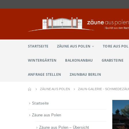
STARTSEITE
ZÄUNE AUS POLEN
TORE AUS PO
WINTERGÄRTEN
BALKONANBAU
GRABSTEINE
ANFRAGE STELLEN
ZAUNBAU BERLIN
ZÄUNE AUS POLEN
ZAUN-GALERIE - SCHMIEDEZÄ
Startseite
Zäune aus Polen
Zäune aus Polen – Übersicht