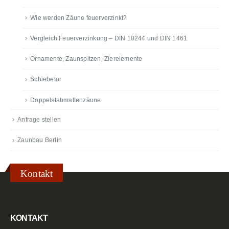
Wie werden Zäune feuerverzinkt?
Vergleich Feuerverzinkung – DIN 10244 und DIN 1461
Ornamente, Zaunspitzen, Zierelemente
Schiebetor
Doppelstabmattenzäune
Anfrage stellen
Zaunbau Berlin
Kontakt
KONTAKT