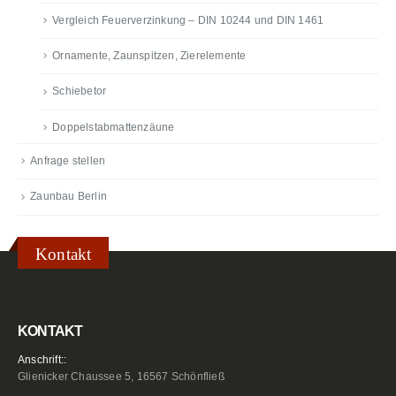
Vergleich Feuerverzinkung – DIN 10244 und DIN 1461
Ornamente, Zaunspitzen, Zierelemente
Schiebetor
Doppelstabmattenzäune
Anfrage stellen
Zaunbau Berlin
Kontakt
KONTAKT
Anschrift::
Glienicker Chaussee 5, 16567 Schönfließ