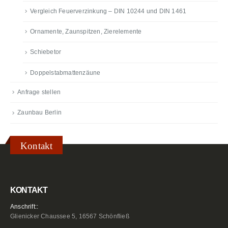
Vergleich Feuerverzinkung – DIN 10244 und DIN 1461
Ornamente, Zaunspitzen, Zierelemente
Schiebetor
Doppelstabmattenzäune
Anfrage stellen
Zaunbau Berlin
Kontakt
KONTAKT
Anschrift::
Glienicker Chaussee 5, 16567 Schönfließ