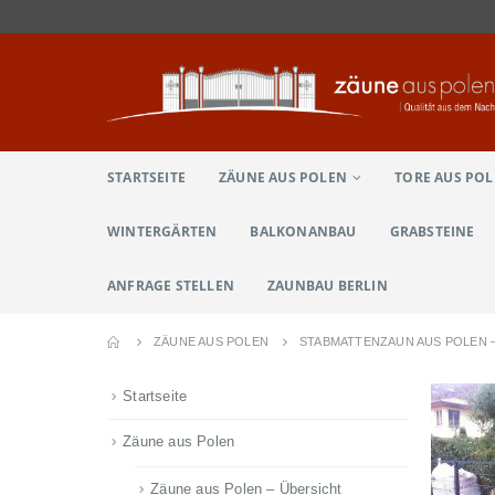
STARTSEITE
ZÄUNE AUS POLEN
TORE AUS PO
WINTERGÄRTEN
BALKONANBAU
GRABSTEINE
ANFRAGE STELLEN
ZAUNBAU BERLIN
ZÄUNE AUS POLEN
STABMATTENZAUN AUS POLEN –
Startseite
Zäune aus Polen
Zäune aus Polen – Übersicht