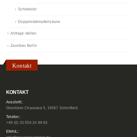
Schiebetor
Doppelstabmattenzäune
Anfrage stellen
Zaunbau Berlin
Kontakt
KONTAKT
Anschrift::
Glienicker Chaussee 5, 16567 Schönfließ
Telefon::
+49 (0) 33 056 24 89 83
EMAIL::