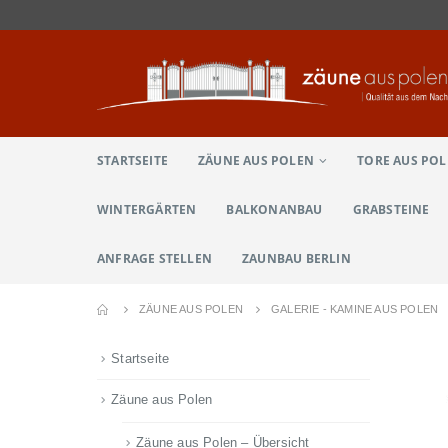
STARTSEITE
ZÄUNE AUS POLEN
TORE AUS PO
WINTERGÄRTEN
BALKONANBAU
GRABSTEINE
ANFRAGE STELLEN
ZAUNBAU BERLIN
ZÄUNE AUS POLEN
GALERIE - KAMINE AUS POLEN
Startseite
Zäune aus Polen
Zäune aus Polen – Übersicht