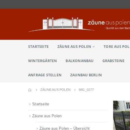
STARTSEITE
ZÄUNE AUS POLEN
TORE AUS PO
WINTERGÄRTEN
BALKONANBAU
GRABSTEINE
ANFRAGE STELLEN
ZAUNBAU BERLIN
ZÄUNE AUS POLEN
IMG_0277
Startseite
Zäune aus Polen
Zäune aus Polen – Übersicht