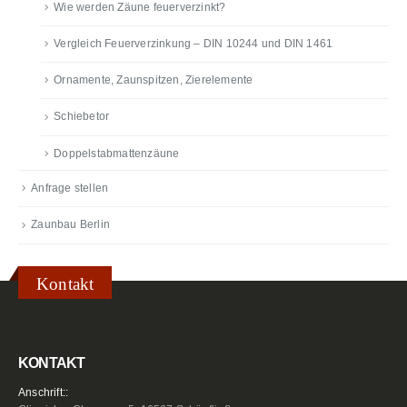
Wie werden Zäune feuerverzinkt?
Vergleich Feuerverzinkung – DIN 10244 und DIN 1461
Ornamente, Zaunspitzen, Zierelemente
Schiebetor
Doppelstabmattenzäune
Anfrage stellen
Zaunbau Berlin
Kontakt
KONTAKT
Anschrift::