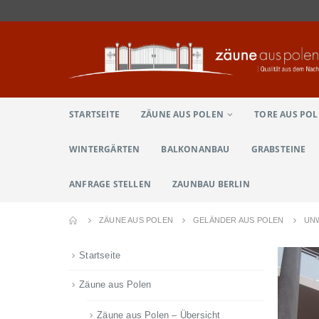
STARTSEITE
ZÄUNE AUS POLEN
TORE AUS PO
WINTERGÄRTEN
BALKONANBAU
GRABSTEINE
ANFRAGE STELLEN
ZAUNBAU BERLIN
ZÄUNE AUS POLEN
GELÄNDER AUS POLEN
UN
Startseite
Zäune aus Polen
Zäune aus Polen – Übersicht