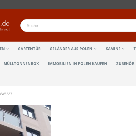
LEN
GARTENTÜR
GELÄNDER AUS POLEN
KAMINE
MÜLLTONNENBOX
IMMOBILIEN IN POLEN KAUFEN
ZUBEHÖR
WW6537