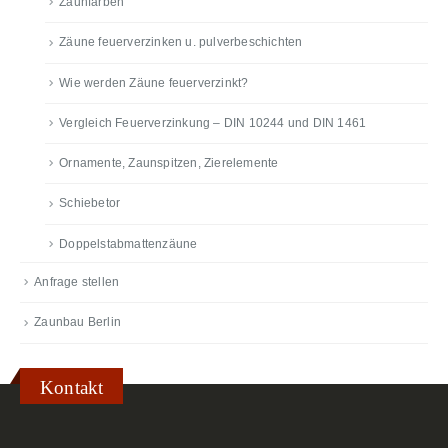
Zaunfarben
Zäune feuerverzinken u. pulverbeschichten
Wie werden Zäune feuerverzinkt?
Vergleich Feuerverzinkung – DIN 10244 und DIN 1461
Ornamente, Zaunspitzen, Zierelemente
Schiebetor
Doppelstabmattenzäune
Anfrage stellen
Zaunbau Berlin
Kontakt