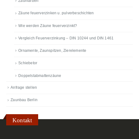
Zaunfarben
Zäune feuerverzinken u. pulverbeschichten
Wie werden Zäune feuerverzinkt?
Vergleich Feuerverzinkung – DIN 10244 und DIN 1461
Ornamente, Zaunspitzen, Zierelemente
Schiebetor
Doppelstabmattenzäune
Anfrage stellen
Zaunbau Berlin
Kontakt