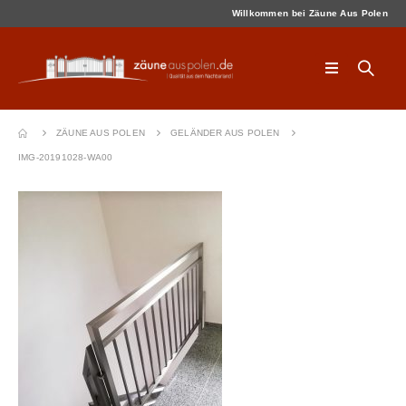
Willkommen bei Zäune Aus Polen
ZÄUNE AUS POLEN
GELÄNDER AUS POLEN
IMG-20191028-WA00