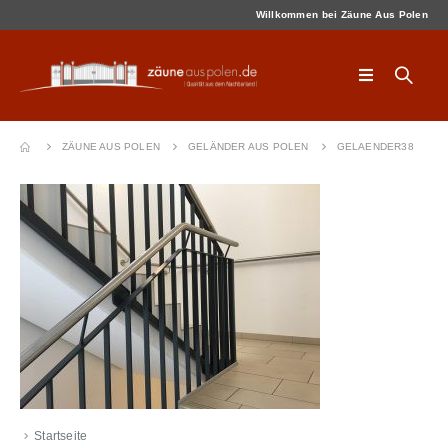
Willkommen bei Zäune Aus Polen
ZÄUNE AUS POLEN
GELÄNDER AUS POLEN
GELAENDER38
Startseite