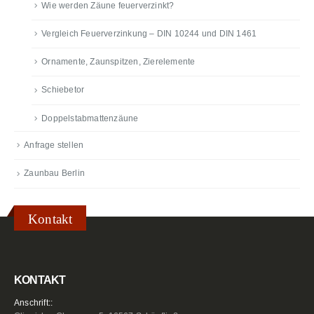
Wie werden Zäune feuerverzinkt?
Vergleich Feuerverzinkung – DIN 10244 und DIN 1461
Ornamente, Zaunspitzen, Zierelemente
Schiebetor
Doppelstabmattenzäune
Anfrage stellen
Zaunbau Berlin
Kontakt
KONTAKT
Anschrift::