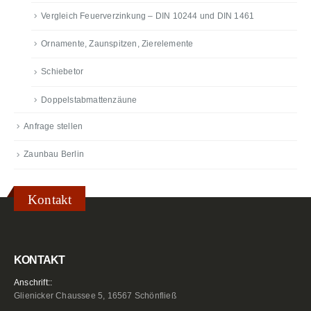
Vergleich Feuerverzinkung – DIN 10244 und DIN 1461
Ornamente, Zaunspitzen, Zierelemente
Schiebetor
Doppelstabmattenzäune
Anfrage stellen
Zaunbau Berlin
Kontakt
KONTAKT
Anschrift::
Glienicker Chaussee 5, 16567 Schönfließ