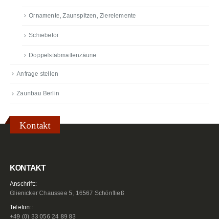
Ornamente, Zaunspitzen, Zierelemente
Schiebetor
Doppelstabmattenzäune
Anfrage stellen
Zaunbau Berlin
Kontakt
KONTAKT
Anschrift::
Glienicker Chaussee 5, 16567 Schönfließ
Telefon::
+49 (0) 33 056 24 89 83