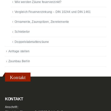
Wie werden Zäune feuerverzinkt?
Vergleich Feuerverzinkung – DIN 10244 und DIN 1461
Ornamente, Zaunspitzen, Zierelemente
Schiebetor
Doppelstabmattenzäune
Anfrage stellen
Zaunbau Berlin
Kontakt
KONTAKT
Anschrift::