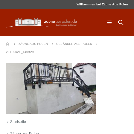
Willkommen bei Zäune Aus Polen
ZÄUNE AUS POLEN
GELÄNDER AUS POLEN
20180621_140929
Startseite
Zäune aus Polen