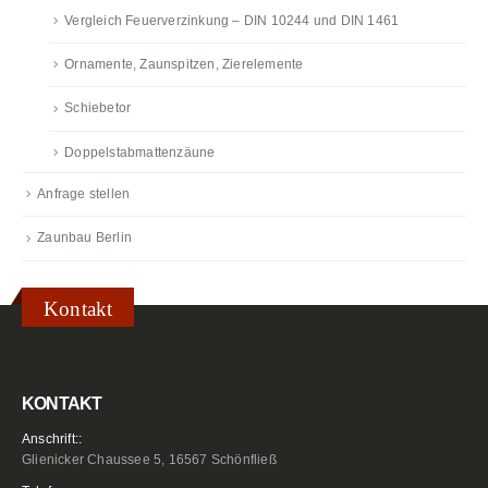
Vergleich Feuerverzinkung – DIN 10244 und DIN 1461
Ornamente, Zaunspitzen, Zierelemente
Schiebetor
Doppelstabmattenzäune
Anfrage stellen
Zaunbau Berlin
Kontakt
KONTAKT
Anschrift::
Glienicker Chaussee 5, 16567 Schönfließ