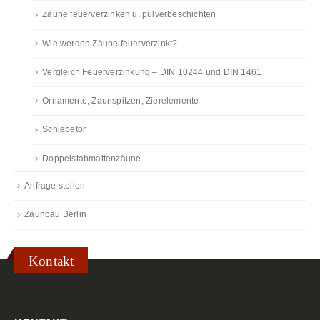
Zäune feuerverzinken u. pulverbeschichten
Wie werden Zäune feuerverzinkt?
Vergleich Feuerverzinkung – DIN 10244 und DIN 1461
Ornamente, Zaunspitzen, Zierelemente
Schiebetor
Doppelstabmattenzäune
Anfrage stellen
Zaunbau Berlin
Kontakt