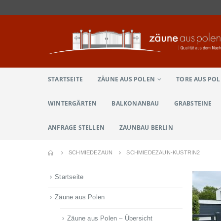
STARTSEITE
ZÄUNE AUS POLEN
TORE AUS PO
WINTERGÄRTEN
BALKONANBAU
GRABSTEINE
ANFRAGE STELLEN
ZAUNBAU BERLIN
SCHMIEDEZAUN
SCHMIEDEZAUN-KUSTRIN2
Startseite
Zäune aus Polen
Zäune aus Polen – Übersicht