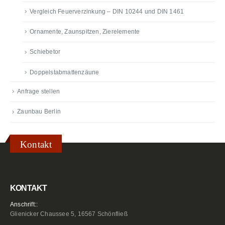
Vergleich Feuerverzinkung – DIN 10244 und DIN 1461
Ornamente, Zaunspitzen, Zierelemente
Schiebetor
Doppelstabmattenzäune
Anfrage stellen
Zaunbau Berlin
Kontakt
KONTAKT
Anschrift::
Glienicker Chaussee 5, 16567 Schönfließ